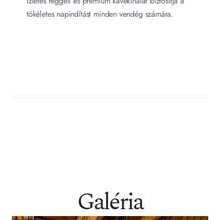
Ízletes reggeli és prémium kávékínálat biztosítja a 
tökéletes napindítást minden vendég számára.
Galéria