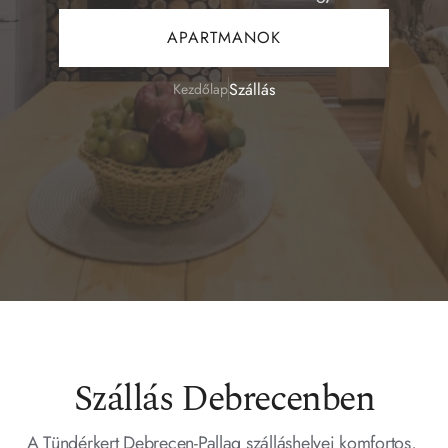
APARTMANOK
Szállás
Kezdőlap
Szállás Debrecenben
A Tündérkert Debrecen-Pallag szálláshelyei komfortos, 