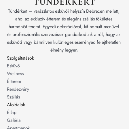
TÜNDÉRKERT
Tündérkert – varázslatos esküvői helyszín Debrecen mellett, 
ahol az exkluzív étterem és elegáns szállás tökéletes 
harmóniát teremt. Egyedi dekorációval, kifinomult menüvel 
és professzionális szervezéssel gondoskodunk arról, hogy az 
esküvőd vagy bármilyen különleges eseményed felejthetetlen 
élmény legyen.
Szolgáltatások
Esküvő
Wellness
Étterem
Rendezvény
Szállás
Aloldalak
Étlap
Galéria
Apartmanok