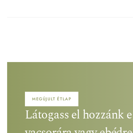
MEGÚJULT ÉTLAP
Látogass el hozzánk eg
vacsorára vagy ebédre