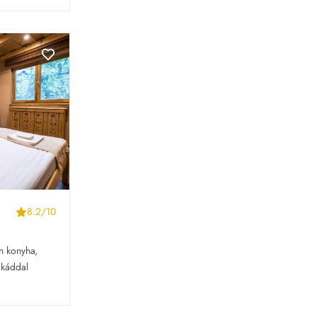
8.2/10
 konyha, 
káddal 