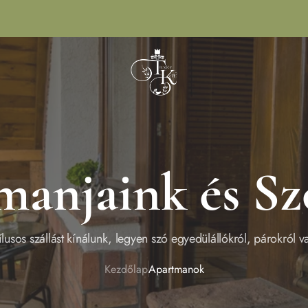
manjaink és Sz
ílusos szállást kínálunk, legyen szó egyedülállókról, párokról v
Kezdőlap
Apartmanok