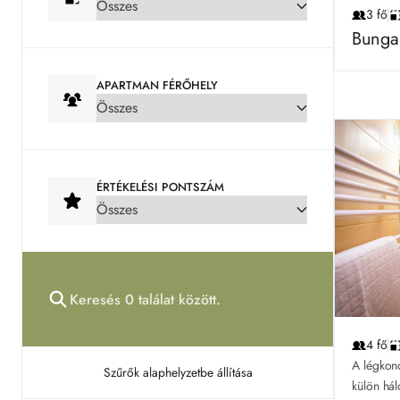
3 fő
Bunga
APARTMAN FÉRŐHELY
ÉRTÉKELÉSI PONTSZÁM
4 fő
A légkond
Szűrők alaphelyzetbe állítása
külön hál