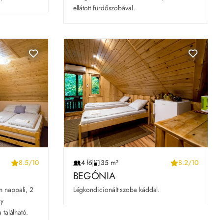
ellátott fürdőszobával.
8.5/10
4 fő
35 m²
8.2/10
BEGÓNIA
 nappali, 2 
Légkondicionált szoba káddal.
y 
 található.