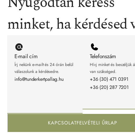
Nyugodtan keress 
minket, ha kérdésed 
E-mail cím
Telefonszám
Írj nekünk e-mailt és 24 órán belül 
Hívj minket és beszéljük á
válaszolunk a kérdésedre.
van szükséged.
info@tunderkertpallag.hu
+36 (30) 471 0391
+36 (20) 287 7201
KAPCSOLATFELVÉTELI ŰRLAP