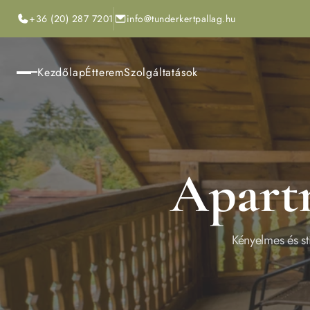
+36 (20) 287 7201
info@tunderkertpallag.hu
Kezdőlap
Étterem
Szolgáltatások
Apart
Kényelmes és st