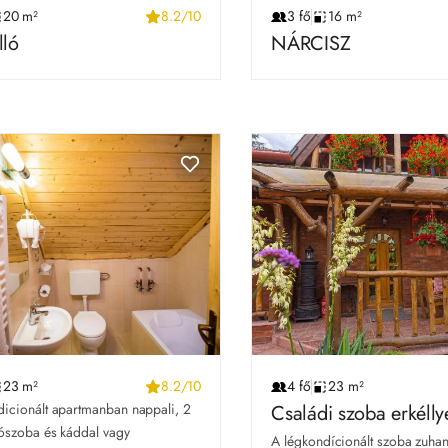
20 m²
8.2/10
3 fő
16 m²
lló
NÁRCISZ
23 m²
8.2/10
4 fő
23 m²
icionált apartmanban nappali, 2 
Családi szoba erkélly
ószoba és káddal vagy 
A légkondícionált szoba zuhan