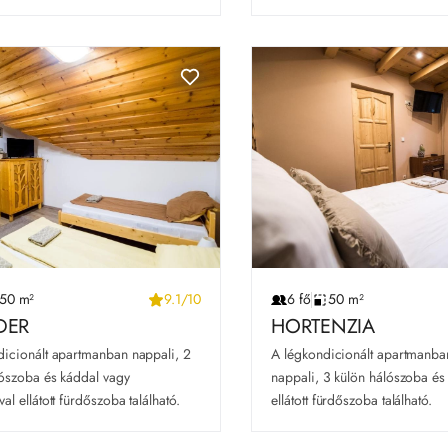
50 m²
9.1/10
6 fő
50 m²
DER
HORTENZIA
icionált apartmanban nappali, 2 
A légkondicionált apartmanban
ószoba és káddal vagy 
nappali, 3 külön hálószoba és 
al ellátott fürdőszoba található.
ellátott fürdőszoba található.