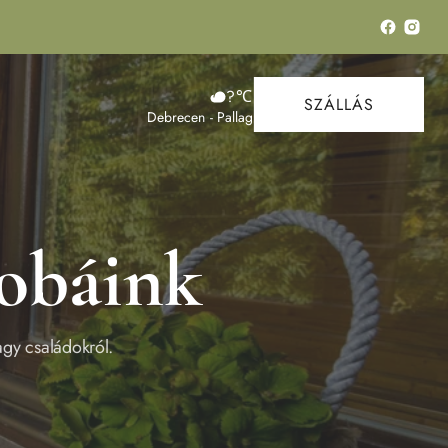
?
℃
SZÁLLÁS
Debrecen - Pallag
obáink
agy családokról.