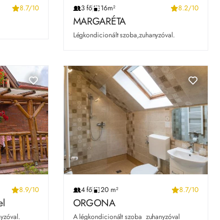
8.7/10
3 fő
16m²
8.2/10
MARGARÉTA
Légkondicionált szoba,zuhanyzóval.
8.9/10
4 fő
20 m²
8.7/10
el
ORGONA
yzóval.
A légkondicionált szoba  zuhanyzóval 