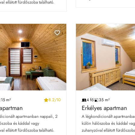
al ellátott fürdőszoba található.
15 m²
8.2/10
4 fő
35 m²
óapartman
Erkélyes apartman
icionált apartmanban nappali, 2 
A légkondicionált apartmanban
ószoba és káddal vagy 
külön hálószoba és káddal vag
al ellátott fürdőszoba található.
zuhanyzóval ellátott fürdőszoba