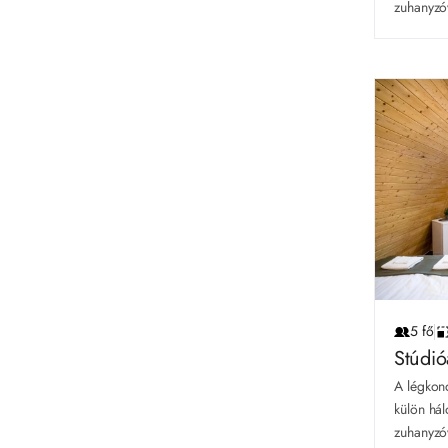
zuhanyzóv
5 fő
Stúdi
A légkond
külön hál
zuhanyzóv