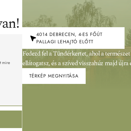
van!
4014 DEBRECEN, 4-ES FŐÚT
PALLAGI LEHAJTÓ ELŐTT
Fedezd fel a Tündérkertet, ahol a természet 
ellátogatsz, és a szíved visszahúz majd újra é
t mire 
TÉRKÉP MEGNYITÁSA