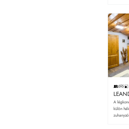
6fő
LEAN
A légkond
külön hál
zuhanyzóv