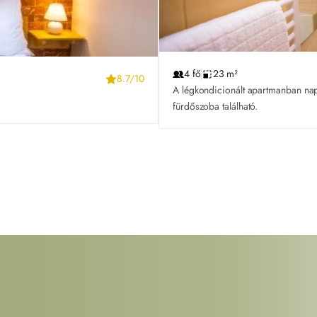
4 fő
23 m²
8.7/10
A légkondicionált apartmanban napp
fürdőszoba található.