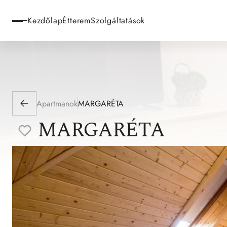
Kezdőlap
Étterem
Szolgáltatások
Apartmanok
MARGARÉTA
MARGARÉTA