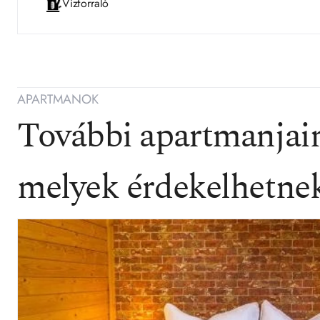
Vízforraló
APARTMANOK
További apartmanjain
melyek érdekelhetne