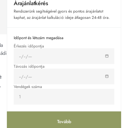
Árajánlatkérés
Á
Á
Á
Á
Rendszerünk segítségével gyors és pontos árajánlatot 
r
r
r
r
kaphat, az árajánlat kalkuláció ideje átlagosan 24-48 óra.
a
a
a
a
j
j
j
j
Időpont és létszám megadása
á
á
á
á
a 
Érkezés időpontja
n
n
n
n
ádi 
l
l
l
l
a
a
a
a
Távozás időpontja
t
t
t
t
 
 
k
k
k
k
Vendégek száma
é
é
é
é
r
r
r
r
é
é
é
é
s
s
s
s
Tovább