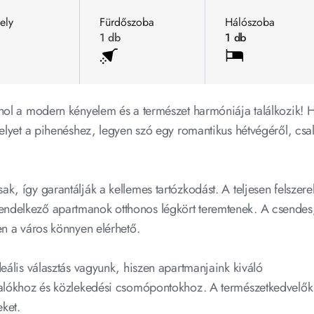
ely
Fürdőszoba
Hálószoba
1 db
1 db
hol a modern kényelem és a természet harmóniája találkozik! H
elyet a pihenéshez, legyen szó egy romantikus hétvégéről, csal
, így garantálják a kellemes tartózkodást. A teljesen felszerelt
ndelkező apartmanok otthonos légkört teremtenek. A csendes,
en a város könnyen elérhető. 
eális választás vagyunk, hiszen apartmanjaink kiváló 
valókhoz és közlekedési csomópontokhoz. A természetkedvelők 
ket. 