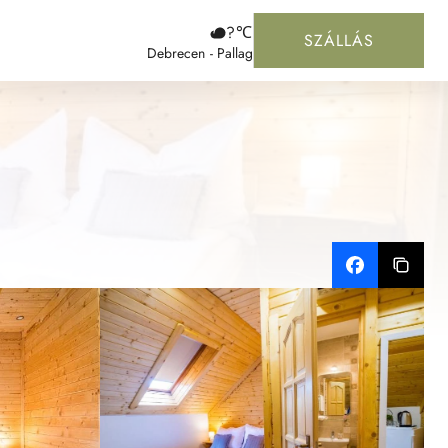
?
℃
SZÁLLÁS
Debrecen - Pallag