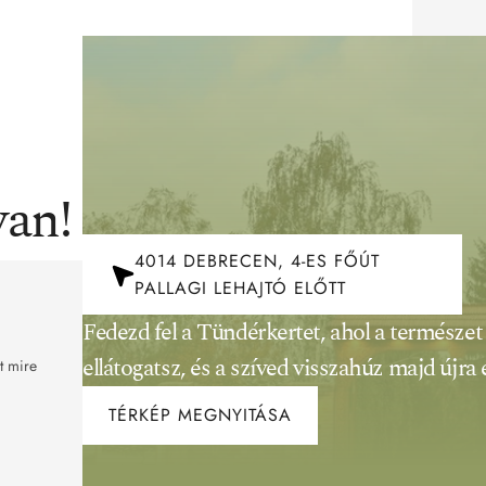
van!
4014 DEBRECEN, 4-ES FŐÚT
PALLAGI LEHAJTÓ ELŐTT
Fedezd fel a Tündérkertet, ahol a természet 
ellátogatsz, és a szíved visszahúz majd újra é
t mire 
TÉRKÉP MEGNYITÁSA