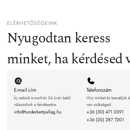
ELÉRHETŐSÉGEINK
Nyugodtan keress 
minket, ha kérdésed 
E-mail cím
Telefonszám
Írj nekünk e-mailt és 24 órán belül 
Hívj minket és beszéljük á
válaszolunk a kérdésedre.
van szükséged.
info@tunderkertpallag.hu
+36 (30) 471 0391
+36 (20) 287 7201