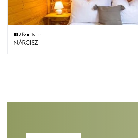
3 fő
16 m²
NÁRCISZ