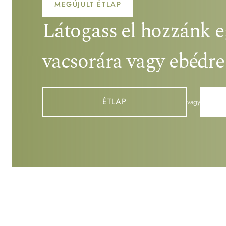
MEGÚJULT ÉTLAP
Látogass el hozzánk eg
vacsorára vagy ebédre
ÉTLAP
vagy