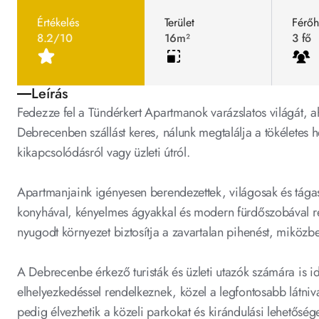
Értékelés
Terület
Férőh
8.2/10
16m²
3 fő
Leírás
Fedezze fel a Tündérkert Apartmanok varázslatos világát, a
Debrecenben szállást keres, nálunk megtalálja a tökéletes h
kikapcsolódásról vagy üzleti útról. 
Apartmanjaink igényesen berendezettek, világosak és tágasak
konyhával, kényelmes ágyakkal és modern fürdőszobával re
nyugodt környezet biztosítja a zavartalan pihenést, miközb
A Debrecenbe érkező turisták és üzleti utazók számára is id
elhelyezkedéssel rendelkeznek, közel a legfontosabb látni
pedig élvezhetik a közeli parkokat és kirándulási lehetősége